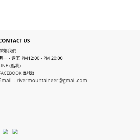
CONTACT US
聯繫我們
週一 - 週五 PM12:00 - PM 20:00
LINE
(點我)
FACEBOOK
(點我)
Email：rivermountaineer@gmail.com