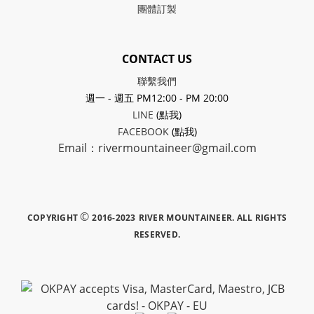
團體訂製
CONTACT US
聯繫我們
週一 - 週五 PM12:00 - PM 20:00
LINE
(點我)
FACEBOOK
(點我)
Email：rivermountaineer@gmail.com
©
COPYRIGHT
2016-2023
RIVER MOUNTAINEER.
ALL RIGHTS
RESERVED.